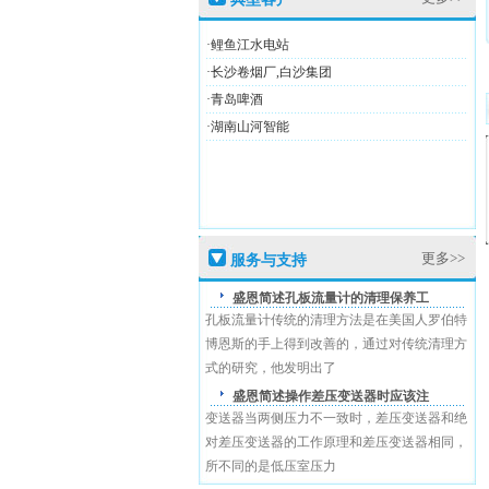
·鲤鱼江水电站
·长沙卷烟厂,白沙集团
高新技术企业证
·青岛啤酒
·湖南山河智能
更多>>
服务与支持
盛恩简述孔板流量计的清理保养工
孔板流量计传统的清理方法是在美国人罗伯特
博恩斯的手上得到改善的，通过对传统清理方
式的研究，他发明出了
盛恩简述操作差压变送器时应该注
变送器当两侧压力不一致时，差压变送器和绝
对差压变送器的工作原理和差压变送器相同，
所不同的是低压室压力