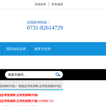
在线咨询
联系盛恩
全国咨询热线：
0731-82614729
国际知名品牌
服务与支持
竞猜网(中国)
>
智能足球竞猜网-足球竞猜网(中国)
能足球竞猜网-足球竞猜网(中国)
足球竞猜网-足球竞猜网(中国) SNPMC133