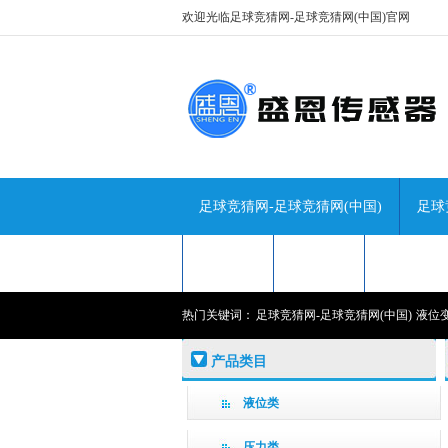
欢迎光临足球竞猜网-足球竞猜网(中国)官网
足球竞猜网-足球竞猜网(中国)
足球
技术咨询
关于盛恩
联系盛恩
热门关键词：
足球竞猜网-足球竞猜网(中国)
液位
产品类目
液位类
压力类