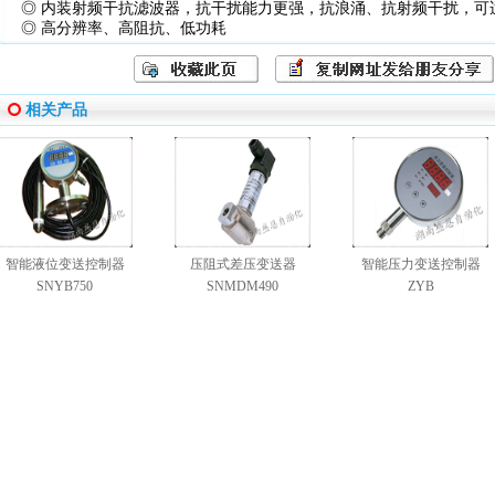
◎ 内装射频干抗滤波器，抗干扰能力更强，抗浪涌、抗射频干扰，可
◎ 高分辨率、高阻抗、低功耗
相关产品
智能液位变送控制器
压阻式差压变送器
智能压力变送控制器
SNYB750
SNMDM490
ZYB