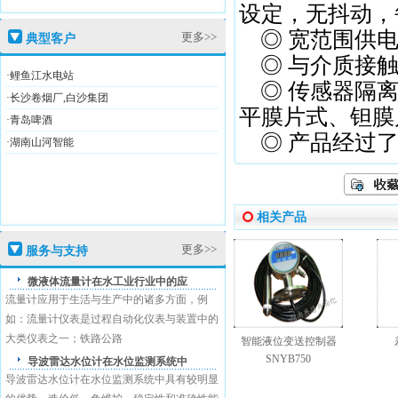
设定，无抖动，
◎ 宽范围供电
更多>>
典型客户
◎ 与介质接触
·鲤鱼江水电站
◎ 传感器隔离
高新技术企业证
·长沙卷烟厂,白沙集团
平膜片式、钽膜
·青岛啤酒
◎ 产品经过了
·湖南山河智能
盛恩商标注册证
相关产品
更多>>
服务与支持
微液体流量计在水工业行业中的应
流量计应用于生活与生产中的诸多方面，例
如：流量计仪表是过程自动化仪表与装置中的
大类仪表之一；铁路公路
智能液位变送控制器
SNYB750
导波雷达水位计在水位监测系统中
导波雷达水位计在水位监测系统中具有较明显