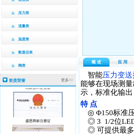
压力类
流量类
温度类
数显仪表
概 述
应 用
阀类
智能
压力变送
更多>>
资质荣誉
能够在现场测量
高新技术企业证
示，标准化输出
特 点
◎ Φ150标准
盛恩商标注册证
◎ 3 1/2位
◎ 可提供最多