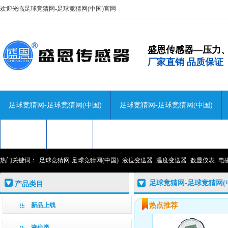
欢迎光临足球竞猜网-足球竞猜网(中国)官网
盛恩传感器—压力
厂家直销 品质保证
足球竞猜网-足球竞猜网(中国)
足球竞猜网-足球竞猜网(中国)
技术咨询
关于盛恩
联系盛恩
热门关键词：
足球竞猜网-足球竞猜网(中国)
液位变送器
温度变送器
数显仪表
电
足球竞猜网-足球竞猜网(
产品类目
新品上线
热点推荐
液位类