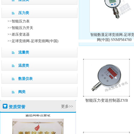
压力类
>>智能压力表
>>智能压力开关
>>差压变送器
智能数显足球竞猜网-足球
网(中国) SNMPM4760
>>足球竞猜网-足球竞猜网(中国)
流量类
温度类
数显仪表
高新技术企业证
阀类
智能压力变送控制器ZYB
更多>>
资质荣誉
盛恩商标注册证