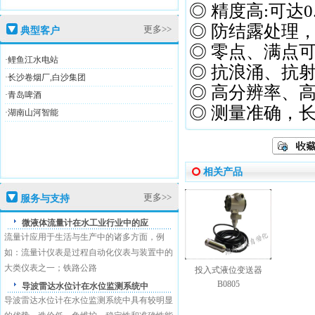
◎ 精度高:可达0
◎ 防结露处理
更多>>
典型客户
盛恩商标注册证
◎ 零点、满点
·鲤鱼江水电站
◎ 抗浪涌、抗
·长沙卷烟厂,白沙集团
◎ 高分辨率、
·青岛啤酒
◎ 测量准确，
·湖南山河智能
高新技术企业证
相关产品
更多>>
服务与支持
盛恩商标注册证
微液体流量计在水工业行业中的应
流量计应用于生活与生产中的诸多方面，例
如：流量计仪表是过程自动化仪表与装置中的
大类仪表之一；铁路公路
投入式液位变送器
B0805
导波雷达水位计在水位监测系统中
导波雷达水位计在水位监测系统中具有较明显