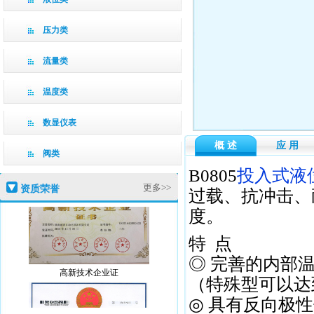
压力类
流量类
温度类
数显仪表
概 述
应 用
阀类
B0805
投入式液
更多>>
资质荣誉
过载、抗冲击、
度。
特 点
◎ 完善的内部温
高新技术企业证
（特殊型可以达到±
◎ 具有反向极