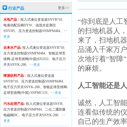
更多>>
行业产品
水电产品：
投入式液位变送器SNYB710、
“你到底是人工
电液动配压阀DYW、
油混水监测仪
的扫地机器人
SNYHS、
压力变送控制器SNMPM484、
>>
更多
来了，扫地机
自来水产品:
投入式液位变送器SNYB710、
品涌入千家万户
压力变送控制器SNMPM484、
智能足球竞
次地行着“智障
猜网-足球竞猜网(中国)SN3351、
电子压力
开关SNYK-200、
>>更多
的麻烦。
啤酒饮料产品：
投入式液位变送器
SNYB710、
压力变送控制器SNMPM484、
人工智能还是
电子压力开关SNYK-200、
智能足球竞猜网-
足球竞猜网(中国) SNPMC133、
>>更多
诚然，人工智
污水处理产品:
投入式液位变送器SNYB、
压力变送控制器SNMPM4、
二位二通防爆
连看似传统的
电磁阀DC、
电子压力开关SNYK-200、
>>
自己的生产效率
更多