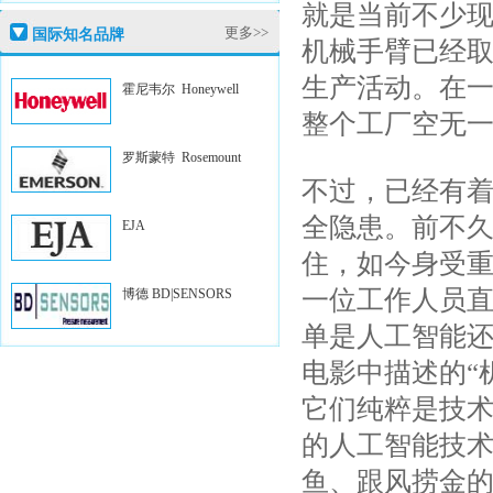
就是当前不少
更多>>
国际知名品牌
机械手臂已经
生产活动。在
霍尼韦尔 Honeywell
整个工厂空无
罗斯蒙特 Rosemount
不过，已经有
全隐患。前不
EJA
住，如今身受重
一位工作人员
博德 BD|SENSORS
单是人工智能
电影中描述的“
它们纯粹是技
的人工智能技
鱼、跟风捞金的