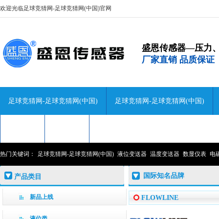
欢迎光临足球竞猜网-足球竞猜网(中国)官网
盛恩传感器—压力
厂家直销 品质保证
足球竞猜网-足球竞猜网(中国)
足球竞猜网-足球竞猜网(中国)
技术咨询
关于盛恩
联系盛恩
热门关键词：
足球竞猜网-足球竞猜网(中国)
液位变送器
温度变送器
数显仪表
电
国际知名品牌
产品类目
新品上线
FLOWLINE
液位类