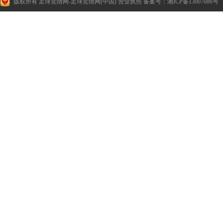
版权所有 足球竞猜网-足球竞猜网(中国)
营业执照
备案号：湘ICP备13007086号